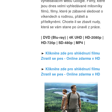
vyhledávacím webu Google. Filmy, které 
jsou dnes velmi vyhledávané milovníky 
filmů, filmy, které je zábavné sledovat o 
víkendech s rodinou, přáteli a 
přítelkyněmi. Chcete-li se zbavit nudy, 
která se vám stane po únavě z práce.
| DVD (Blu-ray) | 4K UHD | HD-2080p | 
HD-720p | SD-480p | MP4 |
► 
Klikněte zde pro shlédnutí filmu 
Ztratil se pes - Online zdarma v HD
► 
Klikněte zde pro shlédnutí filmu 
Ztratil se pes - Online zdarma v HD