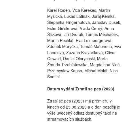
Karel Roden, Vica Kerekes, Martin 
Myšička, Lukáš Latinák, Juraj Kemka, 
Štepánka Fingerhutová, Jaroslav Dušek, 
Ester Geislerová, Vlado Černý, Anna 
Šišková, Jiří Dvořák, Tomáš Měcháček, 
Martin Pechlát, Eva Leimbergerová, 
Zdeněk Maryška, Tomáš Matonoha, Eva 
Landlová, Zuzana Kraváriková, Oliver 
Oswald, Daniel Olbrychski, Marta 
Żmuda-Trzebiatowska, Magdalena Nieć, 
Przemysław Kapsa, Michal Maléř, Nico 
Santini.
Datum vydání Ztratil se pes (2023)
Ztratil se pes (2023) má premiéru v 
kinech od 25.08.2023 a o den později je 
výše uvedený odkaz dostupný také na 
streamovacích službách.